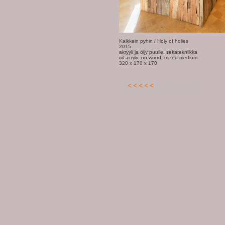
Kaikkein pyhin / Holy of holies
2015
akryyli ja öljy puulle, sekatekniikka
oil acrylic on wood, mixed medium
320 x 170 x 170