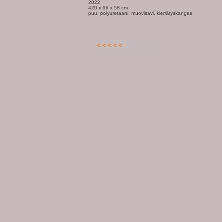
2022
420 x 96 x 58 cm
puu, polyuretaani, muovisavi, kierrätyskangas